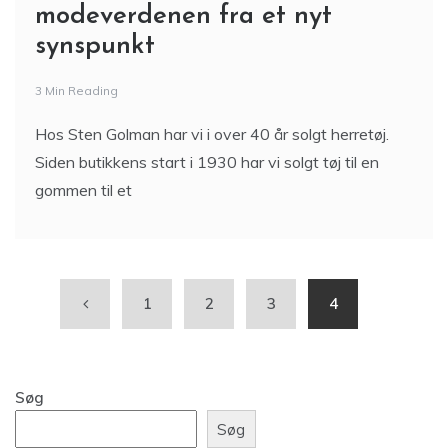
modeverdenen fra et nyt
synspunkt
3 Min Reading
Hos Sten Golman har vi i over 40 år solgt herretøj.
Siden butikkens start i 1930 har vi solgt tøj til en
gommen til et
1
2
3
4
Søg
Søg