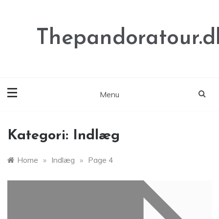
Skip
to
content
Thepandoratour.d
Menu
Kategori:
Indlæg
Home
»
Indlæg
»
Page 4